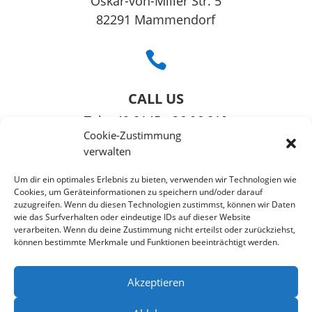
Oskar-von-Miller Str. 5
82291 Mammendorf

CALL US
Tel
: +49 8145 - 36 06 810
Cookie-Zustimmung
Fax: +49 3221108991363
verwalten

Um dir ein optimales Erlebnis zu bieten, verwenden wir Technologien wie
Cookies, um Geräteinformationen zu speichern und/oder darauf
zuzugreifen. Wenn du diesen Technologien zustimmst, können wir Daten
EMAIL US
wie das Surfverhalten oder eindeutige IDs auf dieser Website
verarbeiten. Wenn du deine Zustimmung nicht erteilst oder zurückziehst,
info@puzzlepie.de
können bestimmte Merkmale und Funktionen beeinträchtigt werden.
»
Kontaktformular
«
Akzeptieren