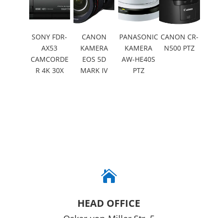
SONY FDR-
CANON
PANASONIC
CANON CR-
AX53
KAMERA
KAMERA
N500 PTZ
CAMCORDE
EOS 5D
AW-HE40S
R 4K 30X
MARK IV
PTZ

HEAD OFFICE