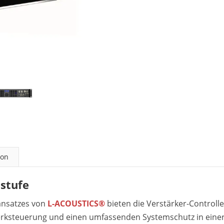
ion
dstufe
mansatzes von
L-ACOUSTICS®
bieten die Verstärker-Controll
erksteuerung und einen umfassenden Systemschutz in eine