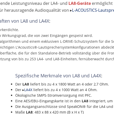
ende Leistungsniveau der LA4- und
LA8-Geräte
ermöglicht 
für herausragende Audioqualität von ▸
L-ACOUSTICS-Lautspr
aften von LA8 und LA4X
:
ärkerdichte.
m Wirkungsgrad, die von zwei Eingängen gespeist wird.
lteralgorithmen und einem exklusiven L-DRIVE-Schutzsystem für die 
le wichtigen L'Acoustics®-Lautsprechersystemkonfigurationen abdeckt
erfläche, die für den Standalone-Betrieb vollständig über die Fron
rnetzung von bis zu 253 LA4- und LA8-Einheiten, fernüberwacht d
Spezifische Merkmale von LA8 und LA4X
:
Der
LA8
liefert bis zu 4 x 1800 Watt an 4 oder 2,7 Ohm.
Der ▸
LA4X
liefert bis zu 4 x 1000 Watt an 4 Ohm.
Ökologische SMPS-Stromversorgung mit PFC.
Eine AES/EBU-Eingangskarte ist in den
LA8
integriert, um 
Die Ausgangsanschlüsse sind SpeakON® für die LA4 u
Maße
LA8
: 483 x 88 x 420 mm (B x H x T)