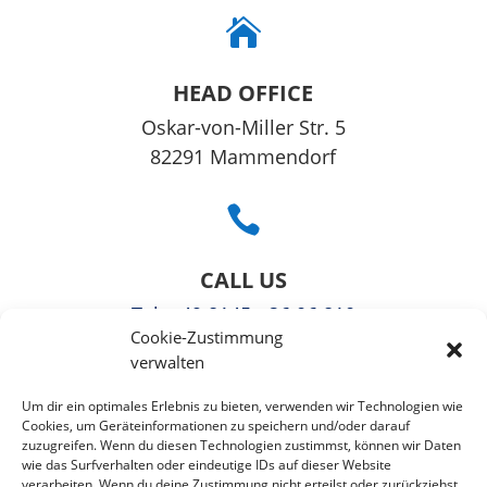

HEAD OFFICE
Oskar-von-Miller Str. 5
82291 Mammendorf

CALL US
Tel
: +49 8145 - 36 06 810
Cookie-Zustimmung
Fax: +49 3221108991363
verwalten

Um dir ein optimales Erlebnis zu bieten, verwenden wir Technologien wie
Cookies, um Geräteinformationen zu speichern und/oder darauf
zuzugreifen. Wenn du diesen Technologien zustimmst, können wir Daten
EMAIL US
wie das Surfverhalten oder eindeutige IDs auf dieser Website
verarbeiten. Wenn du deine Zustimmung nicht erteilst oder zurückziehst,