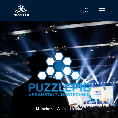
Mün­chen
|
Wien
| Lusaka