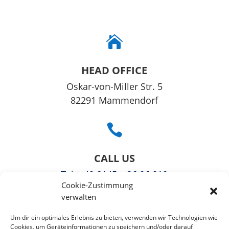

HEAD OFFICE
Oskar-von-Mil­ler Str. 5
82291 Mam­men­dorf

CALL US
Tel
: +49 8145 – 36 06 810
Cookie-Zustimmung
Fax: +49 3221108991363
verwalten

Um dir ein optimales Erlebnis zu bieten, verwenden wir Technologien wie
Cookies, um Geräteinformationen zu speichern und/oder darauf