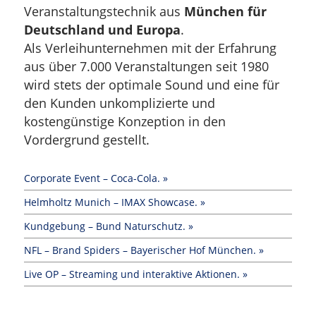
Veranstaltungstechnik aus
München für
Deutschland und Europa
.
Als Verleihunternehmen mit der Erfahrung
aus über 7.000 Veranstaltungen seit 1980
wird stets der optimale Sound und eine für
den Kunden unkomplizierte und
kostengünstige Konzeption in den
Vordergrund gestellt.
Cor­po­ra­te Event – Coca-Cola. »
Helm­holtz Munich – IMAX Showcase. »
Kund­ge­bung – Bund Naturschutz. »
NFL – Brand Spi­ders – Baye­ri­scher Hof München. »
Live OP – Strea­ming und inter­ak­ti­ve Aktionen. »