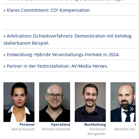
»
Klares Commitment: CO² Kompensation.
Sto­ries
»
Arbitrations (Schiedsverfahren): Demonstration mit beliebig
skalierbarem Beispiel.
»
Entwicklung: Hybride Veranstaltungs-Formate in 2024.
»
Partner in der Festinstallation: AV-Media Heroes.
Per­so­nal
Ope­ra­ti­ons
Buch­hal­tung
C
Jes­si­ca Karpati
Micha­el Schkarlat
Kor­bi­ni­an
Bene­dikt Karpa
Königseder