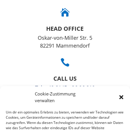

HEAD OFFICE
Oskar-von-Miller Str. 5
82291 Mammendorf

CALL US
Tel
: +49 8145 - 36 06 810
Cookie-Zustimmung
Fax: +49 3221108991363
verwalten

Um dir ein optimales Erlebnis zu bieten, verwenden wir Technologien wie
Cookies, um Geräteinformationen zu speichern und/oder darauf
zuzugreifen. Wenn du diesen Technologien zustimmst, können wir Daten
EMAIL US
wie das Surfverhalten oder eindeutige IDs auf dieser Website