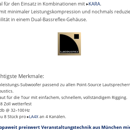
al für den Einsatz in Kombinationen mit ▸
KARA
.
s mit minimaler Leistungskompression und nochmals reduzie
lität in einem Dual-Bassreflex-Gehäuse.
htigste Merkmale
:
leistungs-Subwoofer passend zu allen Point-Source Lautsprecher
oustics.
ut für die Tour mit einfachem, schnellem, vollständigem Rigging.
18 Zoll wetterfest
db @ 32–100 Hz
zu 8 Stück pro ▸
LA4X
an 4 Kanälen.
opaweit preiswert Veranstaltungstechnik aus München mi