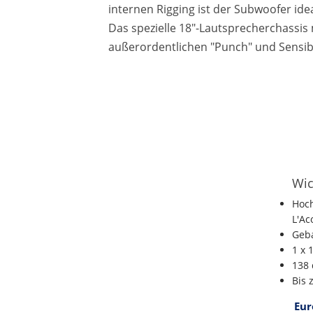
internen Rigging ist der Subwoofer ide
Das spezielle 18"-Lautsprecherchassi
außerordentlichen "Punch" und Sensibi
Wic
Hoch
L'Ac
Geba
1 x 
138 
Bis 
Eur