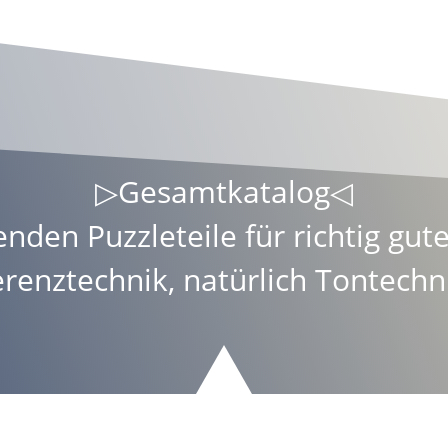
▷
Gesamtkatalog
◁
enden Puzzleteile für richtig gu
erenztechnik
, natürlich Tontechn