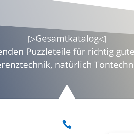
▷
Gesamtkatalog
◁
enden Puzzleteile für richtig gu
erenztechnik
, natürlich Tontechn
