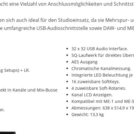
facht eine Vielzahl von Anschlussmöglichkeiten und Schnitt
en sich auch ideal für den Studioeinsatz, da sie Mehrspur-
e umfangreiche USB-Audioschnittstelle sowie DAW- und MI
32 x 32 USB Audio Interface.
SQ-Laufwerk für direktes Über
AES Ausgang
Chromatische Kanalmessung.
ng Setups) + LR.
Integrierte LED Beleuchtung je
16 zuweisbare SoftKeys.
4 zuweisbare Soft-Rotaries.
rekt in Kanäle und Mix-Busse
Kanal LCD Anzeigen.
Kompatibel mit ME-1 und ME-5
Abmessungen: 638 x 514,9 x 
on.
Gewicht: 13,3 kg