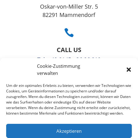
Oskar-von-Miller Str. 5
82291 Mammendorf

CALL US
Tel
: +49 8145 - 36 06 810
Cookie-Zustimmung
Fax: +49 3221108991363
verwalten

Um dir ein optimales Erlebnis zu bieten, verwenden wir Technologien wie
Cookies, um Geräteinformationen zu speichern und/oder darauf
zuzugreifen. Wenn du diesen Technologien zustimmst, können wir Daten
EMAIL US
wie das Surfverhalten oder eindeutige IDs auf dieser Website
verarbeiten. Wenn du deine Zustimmung nicht erteilst oder zurückziehst,
info@puzzlepie.de
können bestimmte Merkmale und Funktionen beeinträchtigt werden.
»
Kontaktformular
«
Akzeptieren