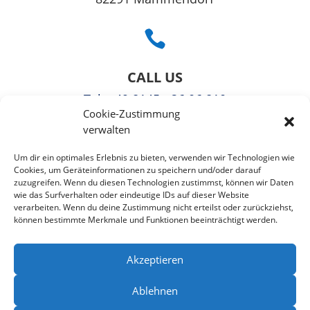

CALL US
Tel
: +49 8145 - 36 06 810
Cookie-Zustimmung
Fax: +49 3221108991363
verwalten

Um dir ein optimales Erlebnis zu bieten, verwenden wir Technologien wie
Cookies, um Geräteinformationen zu speichern und/oder darauf
zuzugreifen. Wenn du diesen Technologien zustimmst, können wir Daten
EMAIL US
wie das Surfverhalten oder eindeutige IDs auf dieser Website
verarbeiten. Wenn du deine Zustimmung nicht erteilst oder zurückziehst,
info@puzzlepie.de
können bestimmte Merkmale und Funktionen beeinträchtigt werden.
»
Kontaktformular
«
Akzeptieren
Ablehnen