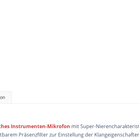
ion
sches Instrumenten-Mikrofon
mit Super-Nierencharakteristi
barem Präsenzfilter zur Einstellung der Klangeigenschaften