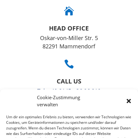

HEAD OFFICE
Oskar-von-Miller Str. 5
82291 Mammendorf

CALL US
Tel
: +49 8145 - 36 06 810
Cookie-Zustimmung
Fax: +49 3221108991363
verwalten

Um dir ein optimales Erlebnis zu bieten, verwenden wir Technologien wie
Cookies, um Geräteinformationen zu speichern und/oder darauf
zuzugreifen. Wenn du diesen Technologien zustimmst, können wir Daten
EMAIL US
wie das Surfverhalten oder eindeutige IDs auf dieser Website