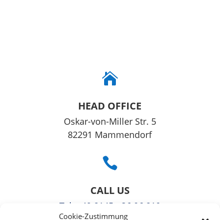

HEAD OFFICE
Oskar-von-Miller Str. 5
82291 Mammendorf

CALL US
Tel
: +49 8145 - 36 06 810
Cookie-Zustimmung
Fax: +49 3221108991363