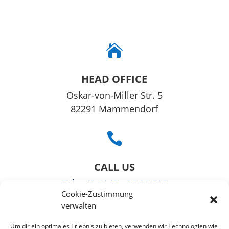

HEAD OFFICE
Oskar-von-Miller Str. 5
82291 Mammendorf

CALL US
Tel
: +49 8145 - 36 06 810
Cookie-Zustimmung
Fax: +49 3221108991363
verwalten

Um dir ein optimales Erlebnis zu bieten, verwenden wir Technologien wie