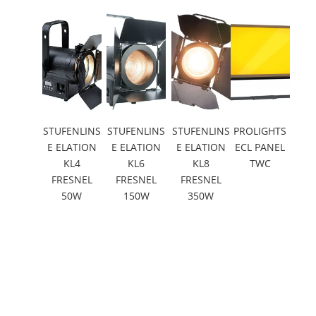
STUFENLINS
STUFENLINS
STUFENLINS
PROLIGHTS
E ELATION
E ELATION
E ELATION
ECL PANEL
KL4
KL6
KL8
TWC
FRESNEL
FRESNEL
FRESNEL
50W
150W
350W