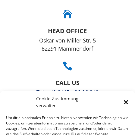

HEAD OFFICE
Oskar-von-Miller Str. 5
82291 Mammendorf

CALL US
Tel
: +49 8145 - 36 06 810
Cookie-Zustimmung
Fax: +49 3221108991363
verwalten

Um dir ein optimales Erlebnis zu bieten, verwenden wir Technologien wie
Cookies, um Geräteinformationen zu speichern und/oder darauf
zuzugreifen. Wenn du diesen Technologien zustimmst, können wir Daten
EMAIL US
wie das Surfverhalten oder eindeutige IDs auf dieser Website