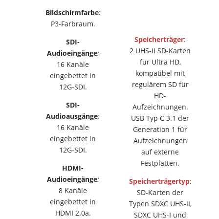
Bildschirmfarbe
:
P3-Farbraum.
Speicherträger
:
SDI-
2 UHS-II SD-Karten
Audioeingänge
:
für Ultra HD,
16 Kanäle
kompatibel mit
eingebettet in
regulärem SD für
12G‑SDI.
HD-
SDI-
Aufzeichnungen.
Audioausgänge
:
USB Typ C 3.1 der
16 Kanäle
Generation 1 für
eingebettet in
Aufzeichnungen
12G‑SDI.
auf externe
Festplatten.
HDMI-
Audioeingänge
:
Speicherträgertyp
:
8 Kanäle
SD-Karten der
eingebettet in
Typen SDXC UHS-II,
HDMI 2.0a.
SDXC UHS-I und