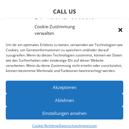
CALL US
Tel
: +49 8145 - 36 06 810
Cookie-Zustimmung
Fax: +49 3221108991363
verwalten

Um dir ein optimales Erlebnis zu bieten, verwenden wir Technologien wie
Cookies, um Geräteinformationen zu speichern und/oder darauf
zuzugreifen. Wenn du diesen Technologien zustimmst, können wir Daten
EMAIL US
wie das Surfverhalten oder eindeutige IDs auf dieser Website
verarbeiten. Wenn du deine Zustimmung nicht erteilst oder zurückziehst,
info@puzzlepie.de
können bestimmte Merkmale und Funktionen beeinträchtigt werden.
»
Kontaktformular
«
Akzeptieren
Ablehnen
Einstellungen ansehen
Home
|
Impressum
|
Datenschutzerklärung
|
Cookie Richtlinie (EU)
|
AGBs
Cookie-Richtlinie
Datenschutz
Impressum