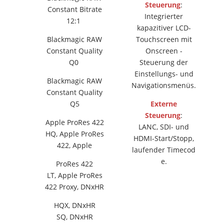
Steuerung
:
Constant Bitrate
Integrierter
12:1
kapazitiver LCD-
Blackmagic RAW
Touchscreen mit
Constant Quality
Onscreen -
Q0
Steuerung der
Einstellungs- und
Blackmagic RAW
Navigationsmenüs.
Constant Quality
Q5
Externe
Steuerung
:
Apple ProRes 422
LANC, SDI- und
HQ, Apple ProRes
HDMI-Start/Stopp,
422, Apple
laufender Timecod
e.
ProRes 422
LT, Apple ProRes
422 Proxy, DNxHR
HQX, DNxHR
SQ, DNxHR