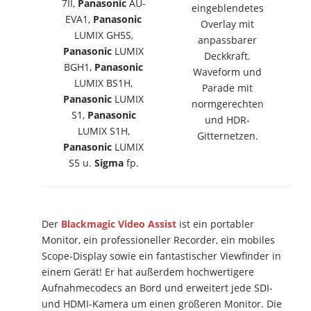
7II,
Panasonic
AU-
eingeblendetes
EVA1,
Panasonic
Overlay mit
LUMIX GH5S,
anpassbarer
Panasonic
LUMIX
Deckkraft.
BGH1,
Panasonic
Waveform und
LUMIX BS1H,
Parade mit
Panasonic
LUMIX
normgerechten
S1,
Panasonic
und HDR-
LUMIX S1H,
Gitternetzen.
Panasonic
LUMIX
S5 u.
Sigma
fp.
Der
Blackmagic Video Assist
ist ein portabler
Monitor, ein professioneller Recorder, ein mobiles
Scope-Display sowie ein fantastischer Viewfinder in
einem Gerät! Er hat außerdem hochwertigere
Aufnahmecodecs an Bord und erweitert jede SDI-
und HDMI-Kamera um einen größeren Monitor. Die