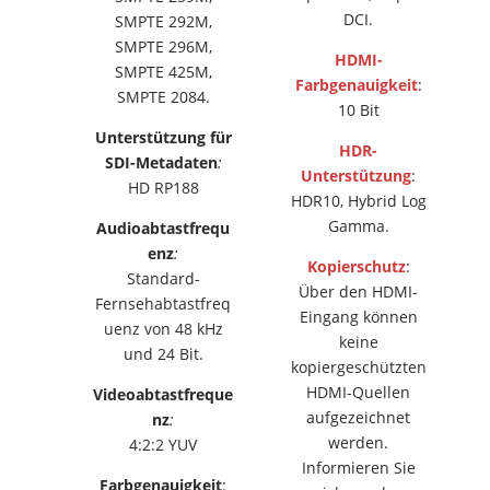
DCI.
SMPTE 292M,
SMPTE 296M,
HDMI-
SMPTE 425M,
Farbgenauigkeit
:
SMPTE 2084.
10 Bit
Unterstützung für
HDR-
SDI-Metadaten
:
Unterstützung
:
HD RP188
HDR10, Hybrid Log
Gamma.
Audioabtastfrequ
enz
:
Kopierschutz
:
Standard-
Über den HDMI-
Fernsehabtastfreq
Eingang können
uenz von 48 kHz
keine
und 24 Bit.
kopiergeschützten
HDMI-Quellen
Videoabtastfreque
aufgezeichnet
nz
:
werden.
4:2:2 YUV
Informieren Sie
Farbgenauigkeit
: