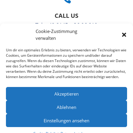
CALL US
Tel
: +49 8145 – 36 06 810
Cookie-Zustimmung
Fax: +49 3221108991363
verwalten

Um dir ein optimales Erlebnis zu bieten, verwenden wir Technologien wie
Cookies, um Geräteinformationen zu speichern und/oder darauf
zuzugreifen. Wenn du diesen Technologien zustimmst, können wir Daten
EMAIL US
wie das Surfverhalten oder eindeutige IDs auf dieser Website
verarbeiten. Wenn du deine Zustimmung nicht erteilst oder zurückziehst,
info@puzzlepie.de
können bestimmte Merkmale und Funktionen beeinträchtigt werden.
»
Kontaktformular
«
Akzeptieren
Ablehnen
Einstellungen ansehen
Home
|
Impressum
|
Datenschutzerklärung
|