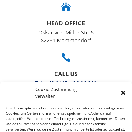

HEAD OFFICE
Oskar-von-Mil­ler Str. 5
82291 Mam­men­dorf

CALL US
Tel
: +49 8145 – 36 06 810
Cookie-Zustimmung
Fax: +49 3221108991363
verwalten

Um dir ein optimales Erlebnis zu bieten, verwenden wir Technologien wie
Cookies, um Geräteinformationen zu speichern und/oder darauf
zuzugreifen. Wenn du diesen Technologien zustimmst, können wir Daten
EMAIL US
wie das Surfverhalten oder eindeutige IDs auf dieser Website
verarbeiten. Wenn du deine Zustimmung nicht erteilst oder zurückziehst,