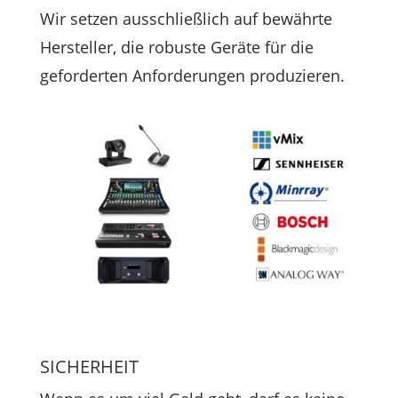
Wir set­zen aus­schließ­lich auf bewähr­te
Her­stel­ler, die robus­te Gerä­te für die
gefor­der­ten Anfor­de­run­gen produzieren.
SICHERHEIT