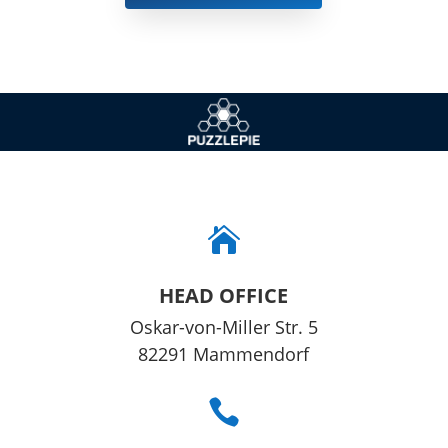

HEAD OFFICE
Oskar-von-Mil­ler Str. 5
82291 Mam­men­dorf
