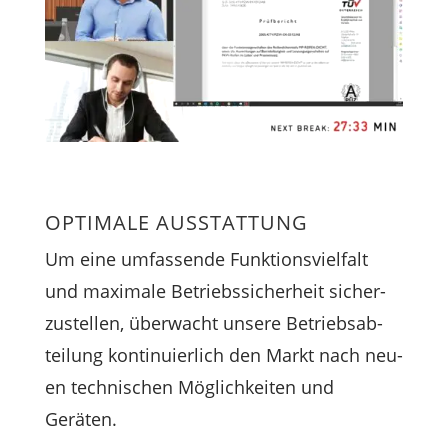
OPTIMALE AUSSTATTUNG
Um eine umfas­sen­de Funk­ti­ons­viel­falt
und maxi­ma­le Betriebs­si­cher­heit sicher­
zu­stel­len, über­wacht unse­re Betriebs­ab­
tei­lung kon­ti­nu­ier­lich den Markt nach neu­
en tech­ni­schen Mög­lich­kei­ten und
Geräten.